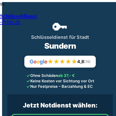
Schlüsseldienst
🔑
-Prinz.de
Schlüsseldienst für Stadt
Sundern
★
★
★
★
★
★
G
o
o
g
l
e
4,8
(76)
✓
Ohne Schäden
ab 37,- €
✓
Keine Kosten vor Sichtung vor Ort
✓
Nur Festpreise – Barzahlung & EC
Jetzt Notdienst wählen: