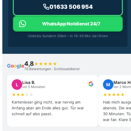
01633 506 954
WhatsApp Notdienst 24/7
Umkreis Sundern 30km – in 15–35 Min. bei Ihnen
4,8
★
★
★
★
★
G
o
o
g
l
e
76 Bewertungen · Schlüsseldienst
Lisa B.
Marco H
L
M
vor 5 Monaten
vor 2 Woc
★
★
★
★
★
★
★
★
★
★
Kartenleser ging nicht, war nervig am
Hab mich ausge
Anfang aber am Ende alles gut. Tür war
abends. Die war
schnell auf also passt.
30 Minuten. Tür
war fair. Klare